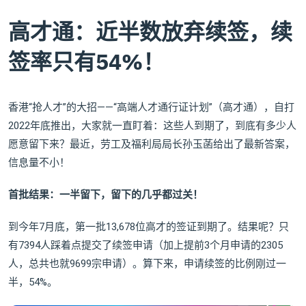
高才通：近半数放弃续签，续
签率只有54%！
香港“抢人才”的大招——“高端人才通行证计划”（高才通），自打
2022年底推出，大家就一直盯着：这些人到期了，到底有多少人
愿意留下来？最近，劳工及福利局局长孙玉菡给出了最新答案，
信息量不小！
首批结果：一半留下，留下的几乎都过关！
到今年7月底，第一批13,678位高才的签证到期了。结果呢？只
有7394人踩着点提交了续签申请（加上提前3个月申请的2305
人，总共也就9699宗申请）。算下来，申请续签的比例刚过一
半，54%。