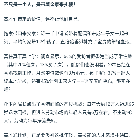
不只是一个人，是带着全家来扎根！
高才们带来的价值，远不止他们自己：
拖家带口来安家：近一半申请者带着配偶和未成年子女一起来
港，平均每家带1.7个孩子，直接给香港补充了宝贵的年轻血液。
真住真干真上学：调查显示，66%的受访者把香港当成了常住地
（其中70%租房，13%买了房）。配偶们也没闲着，28%已经在
香港找到工作，月薪中位数也有3万港元。孩子呢？37%已经入
读本地学校，还有45%计划未来入学——这安家的决心，够实在
吧？
孙玉菡局长点出了香港面临的严峻挑战：每年大约12万人迈进65
岁退休门槛，但进入劳动市场的年轻人只有6万左右。不主动‘抢
人’，劳动力每年净流失6万！
高才通计划，正是要吸引这批年轻、高技能的人才来填补缺口，