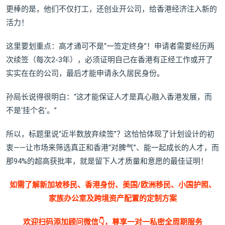
更棒的是，他们不仅打工，还创业开公司，给香港经济注入新的
活力！
这里要划重点：高才通可不是“一签定终身”！申请者需要经历两
次续签（每次2-3年），必须证明自己在香港有正经工作或开了
实实在在的公司，最后才能申请永久居民身份。
孙局长说得很明白：“这才能保证人才是真心融入香港发展，而
不是‘挂个名’。”
所以，标题里说“近半数放弃续签”？这恰恰体现了计划设计的初
衷——让市场来筛选真正和香港“对脾气”、能一起成长的人才，而
那94%的超高获批率，就是留下人才质量和意愿的最佳证明！
如需了解新加坡移民、香港身份、美国/欧洲移民、小国护照、
家族办公室及跨境资产配置的定制方案
欢迎扫码添加顾问微信👇，尊享一对一私密全周期服务