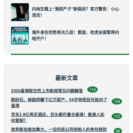
内地生瞄上“港硕产子”新路径？官方警告：小心
违法！
海外身份优势再次凸显！富途、老虎全面暂停内
地开户！
最新文章
134
2026香港联交所上市新规常见问题解答
跑砂石、修路桥赚下亿万家产，56岁他把目光投向了
154
香港
京东2.8亿再买酒店，巨头都在重仓香港！普通人如
132
何复制？
放弃新加坡加拿大，一位科技公司创始人的身份规划
88