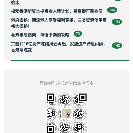
始末
134
揭秘香港新资本投资者入境计划，投资即可获身份
港府揭秘：回流港人享受福利真相，三类资源使用资
183
格大揭秘！
79
香港定居指南：电话卡选购攻略
宗馥莉18亿资产冻结风云再起：家族遗产跨境纠纷，
140
香港法院裁
有疑问？添加顾问微信详询⬇