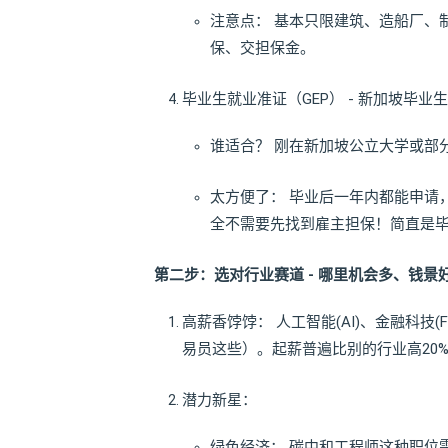
注意点： 基本只限建筑、造船厂、
保、交担保金。
毕业生就业准证（GEP） - 新加坡毕业
谁适合？ 刚在新加坡公立大学或部
太方便了： 毕业后一年内都能申请
全不需要先找到雇主担保！简直是
第二步：选对行业赛道 - 哪里机会多、钱景
高薪香饽饽： 人工智能(AI)、金融科技(
易员这些）。起薪普遍比别的行业高20%
潜力新星：
绿色经济： 碳中和工程师这种职位