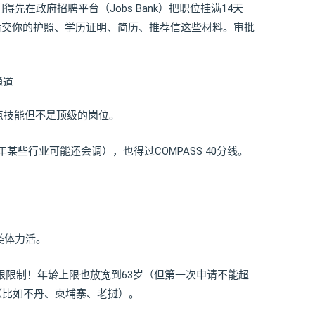
先在政府招聘平台（Jobs Bank）把职位挂满14天
后交你的护照、学历证明、简历、推荐信这些材料。审批
通道
要点技能但不是顶级的岗位。
5年某些行业可能还会调），也得过COMPASS 40分线。
类体力活。
年限限制！年龄上限也放宽到63岁（但第一次申请不能超
（比如不丹、柬埔寨、老挝）。