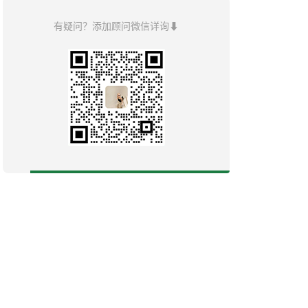
有疑问？添加顾问微信详询⬇