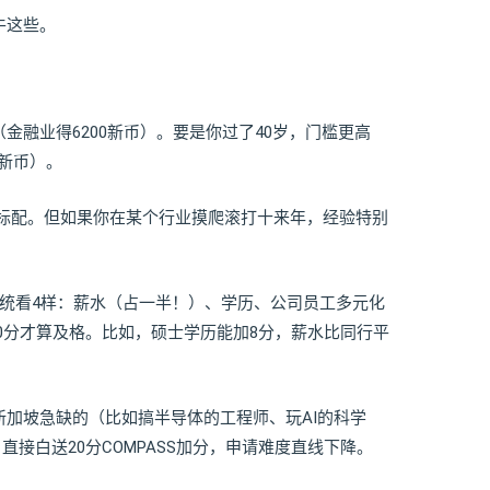
牛这些。
（金融业得6200新币）。要是你过了40岁，门槛更高
0新币）。
是标配。但如果你在某个行业摸爬滚打十来年，经验特别
分系统看4样：薪水（占一半！）、学历、公司员工多元化
0分才算及格。比如，硕士学历能加8分，薪水比同行平
新加坡急缺的（比如搞半导体的工程师、玩AI的科学
接白送20分COMPASS加分，申请难度直线下降。