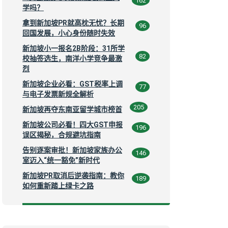
162
学吗？
拿到新加坡PR就高枕无忧？长期
96
回国发展，小心身份随时失效
新加坡小一报名2B阶段：31所学
82
校抽签选生，南洋小学竞争最激
烈
新加坡企业必看：GST税率上调
77
与电子发票新规全解析
205
新加坡再夺东南亚留学城市榜首
新加坡公司必看！四大GST申报
196
误区揭秘，合规避坑指南
告别逐案审批！新加坡家族办公
146
室迈入“统一豁免”新时代
新加坡PR取消后逆袭指南：教你
189
如何重新踏上绿卡之路