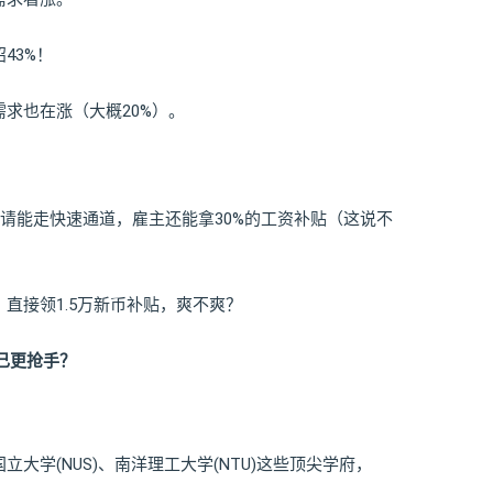
43%！
求也在涨（大概20%）。
ech的申请能走快速通道，雇主还能拿30%的工资补贴（这说不
直接领1.5万新币补贴，爽不爽？
自己更抢手？
大学(NUS)、南洋理工大学(NTU)这些顶尖学府，