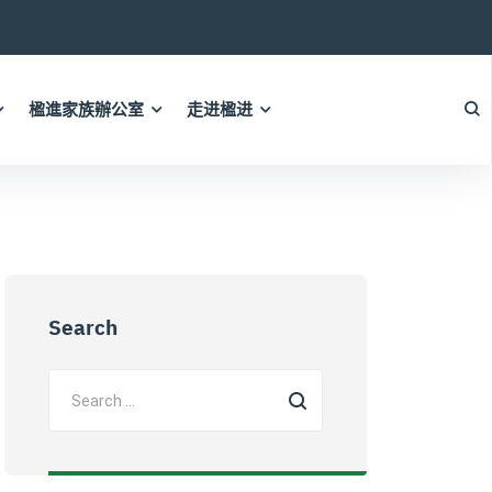
楹進家族辦公室
走进楹进
Search