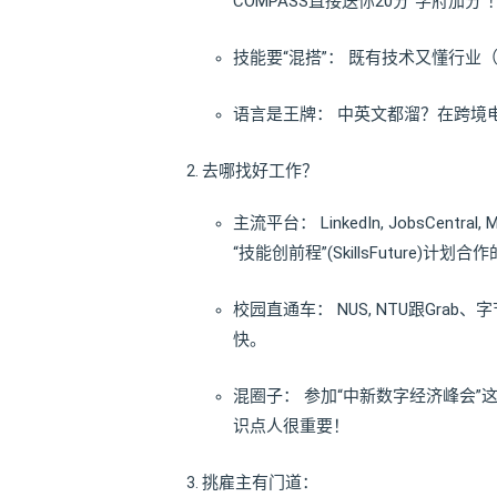
COMPASS直接送你20分“学府加分”
技能要“混搭”： 既有技术又懂行业
语言是王牌： 中英文都溜？在跨境电
去哪找好工作？
主流平台： LinkedIn, JobsCent
“技能创前程”(SkillsFuture)计划
校园直通车： NUS, NTU跟Gra
快。
混圈子： 参加“中新数字经济峰会”
识点人很重要！
挑雇主有门道：