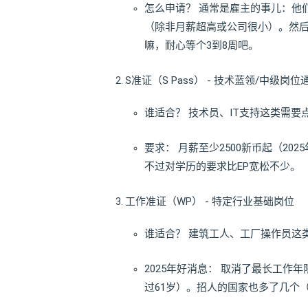
怎么申请？ 通常是雇主的事儿：他们得
（除非月薪超高或公司很小）。然
嘛，耐心等个3到8周吧。
S准证（S Pass） - 技术蓝领/中级岗位
谁适合？ 技术员、IT支持这类需
要求： 月薪至少2500新币起（202
不过对学历的要求比EP宽松不少。
工作准证（WP） - 特定行业基础岗位
谁适合？ 建筑工人、工厂操作员这
2025年好消息： 取消了最长工作
过61岁）。招人的国家也多了几个