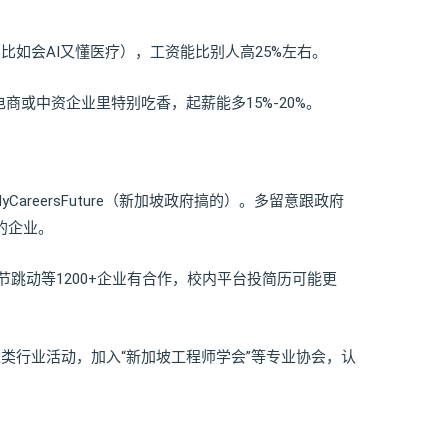
！
（比如会AI又懂医疗），工资能比别人高25%左右。
商或中资企业里特别吃香，起薪能多15%-20%。
ral, MyCareersFuture（新加坡政府搞的）。多留意跟政府
合作的企业。
b、字节跳动等1200+企业有合作，校内平台投简历可能更
这类行业活动，加入“新加坡工程师学会”等专业协会，认