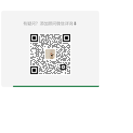
有疑问？添加顾问微信详询⬇