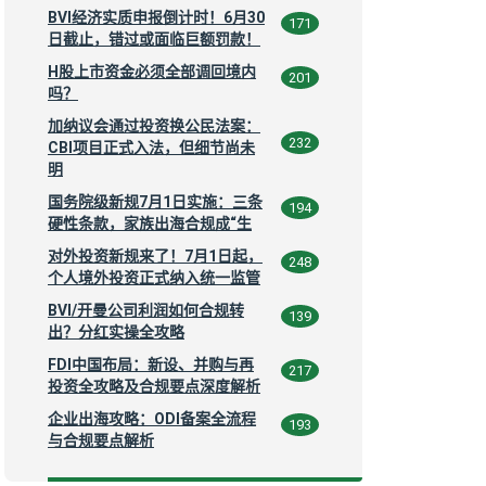
BVI经济实质申报倒计时！6月30
171
日截止，错过或面临巨额罚款！
H股上市资金必须全部调回境内
201
吗？
加纳议会通过投资换公民法案：
232
CBI项目正式入法，但细节尚未
明
国务院级新规7月1日实施：三条
194
硬性条款，家族出海合规成“生
对外投资新规来了！7月1日起，
248
个人境外投资正式纳入统一监管
BVI/开曼公司利润如何合规转
139
出？分红实操全攻略
FDI中国布局：新设、并购与再
217
投资全攻略及合规要点深度解析
企业出海攻略：ODI备案全流程
193
与合规要点解析