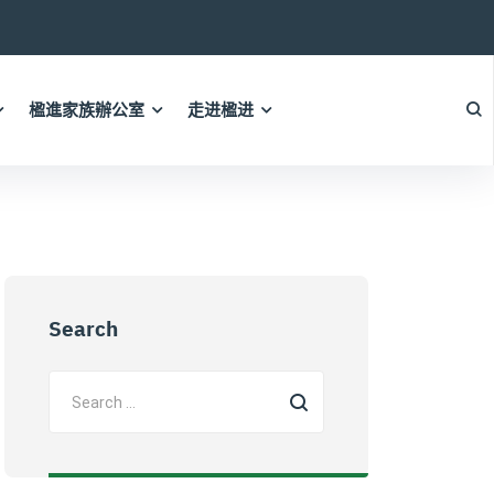
楹進家族辦公室
走进楹进
Search