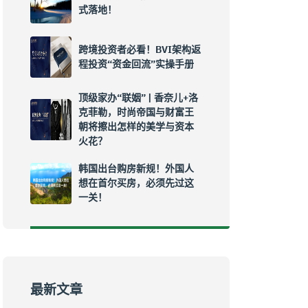
式落地！
跨境投资者必看！BVI架构返
程投资“资金回流”实操手册
顶级家办“联姻” | 香奈儿+洛
克菲勒，时尚帝国与财富王
朝将擦出怎样的美学与资本
火花？
韩国出台购房新规！外国人
想在首尔买房，必须先过这
一关！
最新文章