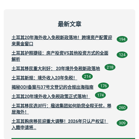
最新文章
土耳其20年海外收入免税新政落地！跨境资产配置迎
194
来黄金窗口
土耳其护照捷径：房产投资VS其他投资方式的全面
124
解析
218
土耳其移民重大利好： 20年境外免税新政落地
214
土耳其新规：境外收入20年免税！
176
揭秘ODI备案与37号文登记的合规出海指南
174
土耳其20年境外收入免税政策正式落地！
土耳其移民选对行：楹进集团如何助您全程无忧，移
260
居海外！
土耳其购房移民迎重大调整！2026年只认产权证！
309
入籍申请将…