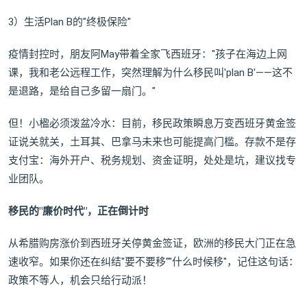
3）生活Plan B的"终极保险"
疫情封控时，朋友阿May带着全家飞西班牙："孩子在海边上网
课，我和老公远程工作，突然理解为什么移民叫'plan B'——这不
是退路，是给自己多留一扇门。"
但！小楹必须泼盆冷水：目前，移民政策瞬息万变西班牙黄金签
证说关就关，土耳其、巴拿马未来也可能提高门槛。存款不是存
支付宝：海外开户、税务规划、资金证明，处处是坑，建议找专
业团队。
移民的"廉价时代"，正在倒计时
从希腊购房涨价到西班牙关停黄金签证，欧洲的移民大门正在急
速收窄。如果你还在纠结"要不要移""什么时候移"，记住这句话：
政策不等人，机会只给行动派！