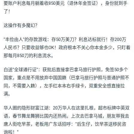
要账户利息每月躺着收850美元（退休年金签证），身份就到手
了！
这操作有多魔幻？
"丰俭由人"的存款游戏：存50万美刀？利息达标就行！存200万
人民币？只要收益够也OK！政府根本不关心你本金多少，只盯着
那每月850刀的利息流水。
白送"全球通行证"：获批后直接拿巴拿马旅行护照，免签50多个
国家，重点是不用放弃中国国籍（巴拿马旅行护照与普通护照不
同，不需要入籍），左手红本本右手绿卡，双重安全感直接拉
满。
华人圈的隐形财富江湖：20万华人在这里扎根，超市标牌中英双
语，春节舞龙舞狮比国内还热闹。上次去巴拿马城，朋友带我去
唐人街吃早茶，老板用广东话招呼："后生仔，饮早茶送移民咨
询啦！"