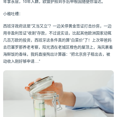
年拿永居，10年入籍，欧盟护照到手后申根国随便你溜达。
小楹吐槽：
西班牙政府这是"又当又立"？一边关停黄金签证打击炒房，一边
用非盈利签证"收割"存款，不过说实话，比起其他欧洲国家动辄
几百万欧的投资，西班牙这条件真的算"白菜价"了！上次带爸妈
去巴塞罗那养老考察，阳光洒在老城区橙色的屋顶上，海风裹着
海鲜饭的香味，我妈直接掏出计算器："把北京房子租出去，被
动收入刚好够申请……"