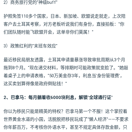
2）商务旅行党的"神级buff"
护照免签110多个国家，日本、新加坡、欧盟说走就走，上次陪
客户去土耳其考察，对方老板听说我们有身份，直接拍板："你
们团队随时能飞欧盟开会，这单非你们莫属！"
3）政策红利的"末班车效应"
最近移民局朋友透露，土耳其申请量暴涨导致审批周期从3个月
拖到8个月。"现在递交材料，等排期时可能政策就变脸了。"她敲
着桌子上的申请表格，"50万美金存3年，利息当'身份管理费'，
这买卖划算得像是政府倒贴钱！"
2、巴拿马：每月躺着收6000块利息，解锁"全球通行证"
你以为移民只能是精英的特权？巴拿马第一个不服！这个掌控着
世界黄金水道的小国，活脱脱把移民玩成了"懒人经济"——不要求
你年薪百万，不考核你外语水平，甚至不规定具体存款金额，只