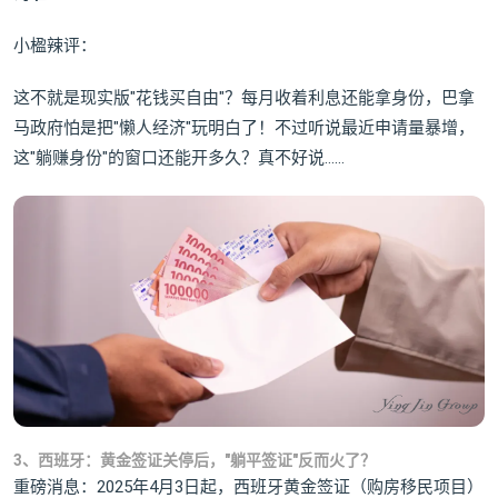
小楹辣评：
这不就是现实版"花钱买自由"？每月收着利息还能拿身份，巴拿
马政府怕是把"懒人经济"玩明白了！不过听说最近申请量暴增，
这"躺赚身份"的窗口还能开多久？真不好说……
3、西班牙：黄金签证关停后，"躺平签证"反而火了？
重磅消息：2025年4月3日起，西班牙黄金签证（购房移民项目）