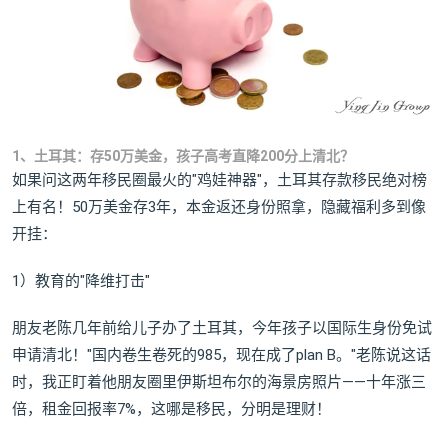
1、土耳其：存50万美金，孩子高考直降200分上清北？
如果问这两年移民圈最火的"鸡娃神器"，土耳其存款移民绝对榜
上有名！50万美金存3年，本金返还身份照拿，隐藏福利多到像
开挂：
1）教育的"降维打击"
朋友老陈几年前给儿子办了土耳其，今年孩子以国际生身份免试
申请清北！"国内卷生卷死的985，现在成了plan B。"老陈说这话
时，我正盯着他朋友圈里伊斯坦布尔的海景房照片——十年涨三
倍，租金回报率7%，这哪是移民，分明是理财！