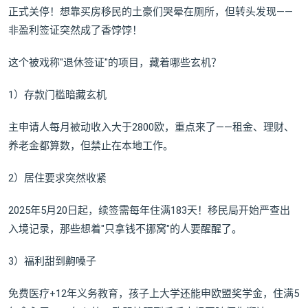
正式关停！想靠买房移民的土豪们哭晕在厕所，但转头发现——
非盈利签证突然成了香饽饽！
这个被戏称"退休签证"的项目，藏着哪些玄机？
1）存款门槛暗藏玄机
主申请人每月被动收入大于2800欧，重点来了——租金、理财、
养老金都算数，但禁止在本地工作。
2）居住要求突然收紧
2025年5月20日起，续签需每年住满183天！移民局开始严查出
入境记录，那些想着"只拿钱不挪窝"的人要醒醒了。
3）福利甜到齁嗓子
免费医疗+12年义务教育，孩子上大学还能申欧盟奖学金，住满5