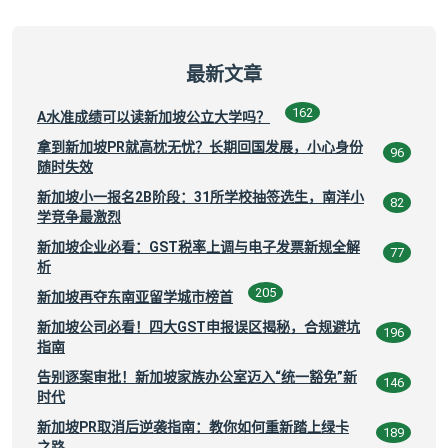
最新文章
162
A水准成绩可以读新加坡公立大学吗？
拿到新加坡PR就高枕无忧？长期回国发展，小心身份
96
随时失效
新加坡小一报名2B阶段：31所学校抽签选生，南洋小
82
学竞争最激烈
新加坡企业必看：GST税率上调与电子发票新规全解
77
析
205
新加坡再夺东南亚留学城市榜首
新加坡公司必看！四大GST申报误区揭秘，合规避坑
196
指南
告别逐案审批！新加坡家族办公室迈入“统一豁免”新
146
时代
新加坡PR取消后逆袭指南：教你如何重新踏上绿卡
189
之路