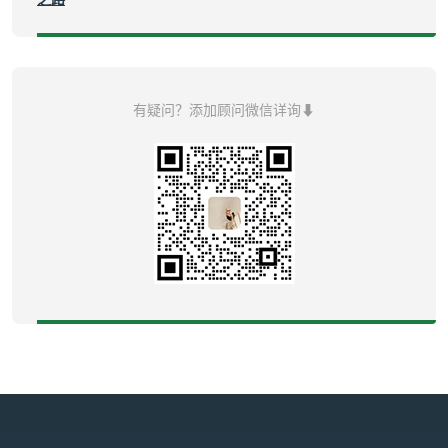
有疑问？添加顾问微信详询⬇